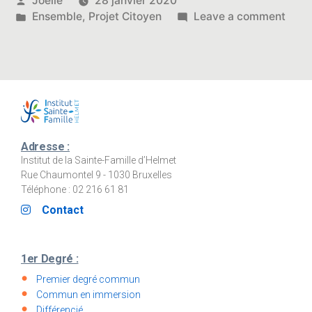
Jöelle
28 janvier 2020
by
Posted
on
Ensemble
,
Projet Citoyen
Leave a comment
in
Des
repa
pour
les
sans
abris
Adresse :
Institut de la Sainte-Famille d’Helmet
Rue Chaumontel 9 - 1030 Bruxelles
Téléphone : 02 216 61 81
Contact
1er Degré :
Premier degré commun
Commun en immersion
Différencié