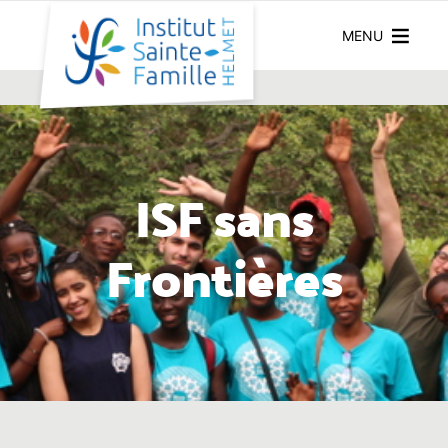
MENU
ISF sans
Frontières