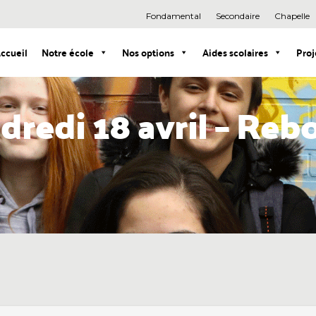
Fondamental
Secondaire
Chapelle
ccueil
Notre école
Nos options
Aides scolaires
Proj
dredi 18 avril – Reb