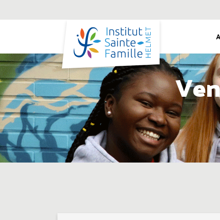
A
Ven