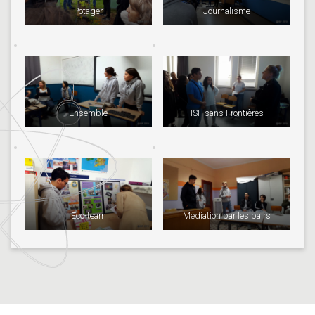
Potager
Journalisme
Ensemble
ISF sans Frontières
Eco-team
Médiation par les pairs